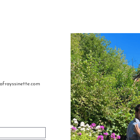
 VOUS ACCUEILLONS
AGENDA
CONTACT
La Frayssi
afrayssinette.com