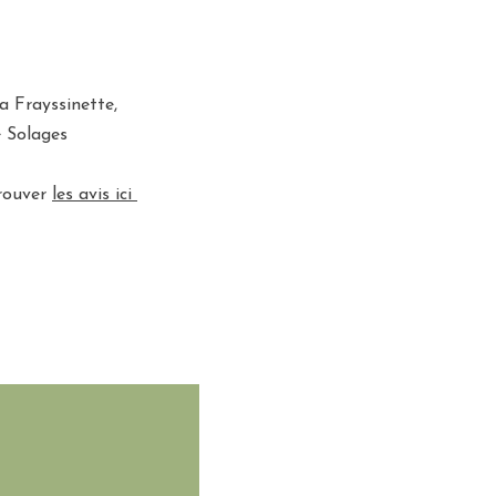
a Frayssinette,
 Solages
rouver
les avis ici